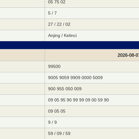
05 75 02
5 / 7
27 / 22 / 02
Anjing / Kelinci
2026-08-0
99500
9005 9059 9909 0000 5009
900 955 050 009
09 05 95 90 99 99 09 00 59 90
09 05 05
9 / 9
59 / 09 / 59