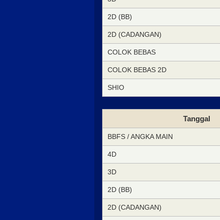
2D (BB)
2D (CADANGAN)
COLOK BEBAS
COLOK BEBAS 2D
SHIO
Tanggal
BBFS / ANGKA MAIN
4D
3D
2D (BB)
2D (CADANGAN)