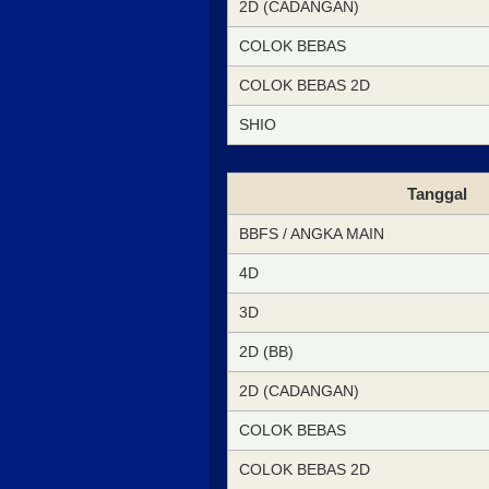
2D (CADANGAN)
COLOK BEBAS
COLOK BEBAS 2D
SHIO
Tanggal
BBFS / ANGKA MAIN
4D
3D
2D (BB)
2D (CADANGAN)
COLOK BEBAS
COLOK BEBAS 2D